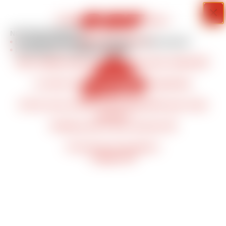
Information importante
🎿 Bienvenue à l’ESF Les Gets !
NOS ENGAGEMENTS
☀️ Bel été à tous ! ⛷️
La sécurité et éducation
La jeunesse
L'environnement
Les territoires
Le modèle coopératif
Notre équipe prépare déjà la saison hiver 2026/2027
❄️🔥
La vente en ligne ouvrira début septembre.
D’ici là, nous restons à votre disposition pour toute
question.
N’hésitez pas à nous contacter 😊
À très vite sur les pistes !
L’équipe ESF